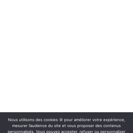
Retrouvez sur nos réseaux sociaux actus, vidéos, articles…
Retrouvez toutes nos actualités
et conseils par e-mail
Inscrivez-vous et soyez au courant de nos actualités et profitez
de nombreux conseils
En renseignant votre adresse email, vous acceptez de recevoir nos bons plans, offres et actualités par
courrier électronique et vous prenez connaissance de notre Politique de Protection des Données.
Vous pouvez vous désinscrire à tout moment à l’aide des liens de désincription ou en nous
contactant à info@depotcamp.fr
Mentions légales
–
Politique de confidentialité
Nous utilisons des cookies 🍪 pour améliorer votre expérience,
mesurer l’audience du site et vous proposer des contenus
personnalisés. Vous pouvez accepter, refuser ou personnaliser