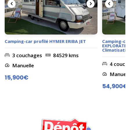
Camping-car profilé HYMER ERIBA JET
Camping-car 
EXPLORATEUR
Climatisation
3 couchages
84529 kms
4 couch
Manuelle
Manuell
15,900€
54,900€