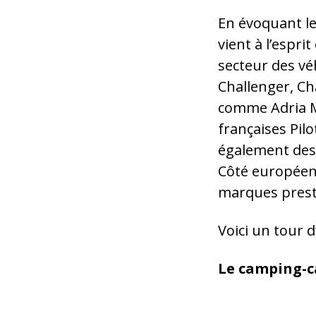
En évoquant le
vient à l’espri
secteur des vé
Challenger, C
comme Adria M
françaises Pil
également des 
Côté européen,
marques prest
Voici un tour 
Le camping-c