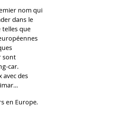
remier nom qui
ader dans le
 telles que
 européennes
ques
r sont
g-car.
 avec des
nimar…
irs en Europe.