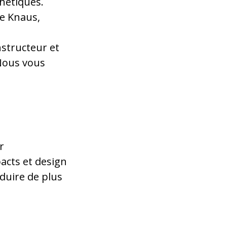
thétiques.
e Knaus,
structeur et
 Nous vous
r
cts et design
duire de plus