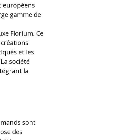
et européens
arge gamme de
uxe Florium. Ce
 créations
iqués et les
La société
tégrant la
lemands sont
pose des