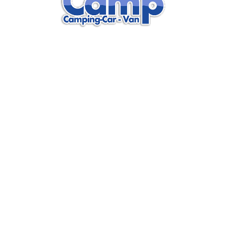
Retrouvez sur nos réseaux sociaux actus, vidéos, articles…
Retrouvez toutes nos actualités
et conseils par e-mail
Inscrivez-vous et soyez au courant de nos actualités et profitez
de nombreux conseils
En renseignant votre adresse email, vous acceptez de recevoir nos bons plans, offres et actualités par
courrier électronique et vous prenez connaissance de notre Politique de Protection des Données.
Vous pouvez vous désinscrire à tout moment à l’aide des liens de désincription ou en nous
contactant à info@depotcamp.fr