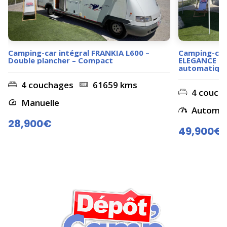
Camping-car intégral FRANKIA L600 –
Camping-car
Double plancher – Compact
ELEGANCE i73
automatique 
4 couchages
61659 kms
4 couch
Manuelle
Automati
28,900€
49,900€