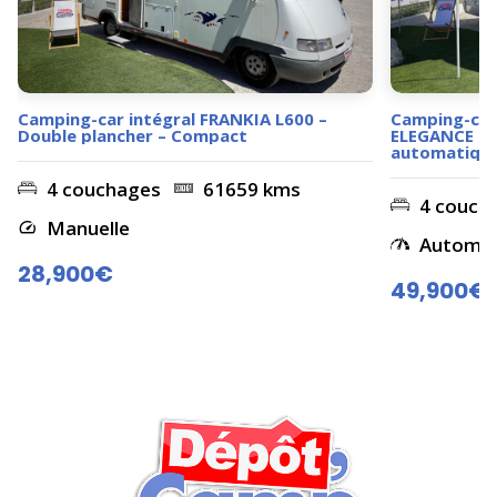
Camping-car intégral FRANKIA L600 –
Camping-car
Double plancher – Compact
ELEGANCE i73
automatique 
4 couchages
61659 kms
4 couch
Manuelle
Automati
28,900€
49,900€