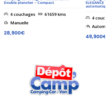
Double plancher – Compact
ELEGANCE i73
automatique 
4 couchages
61659 kms
4 couch
Manuelle
Automati
28,900€
49,900€