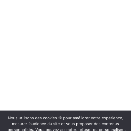
Retrouvez sur nos réseaux sociaux actus, vidéos, articles…
Retrouvez toutes nos actualités
et conseils par e-mail
Inscrivez-vous et soyez au courant de nos actualités et profitez
de nombreux conseils
En renseignant votre adresse email, vous acceptez de recevoir nos bons plans, offres et actualités par
courrier électronique et vous prenez connaissance de notre Politique de Protection des Données.
Vous pouvez vous désinscrire à tout moment à l’aide des liens de désincription ou en nous
contactant à info@depotcamp.fr
Mentions légales
–
Politique de confidentialité
Nous utilisons des cookies 🍪 pour améliorer votre expérience,
mesurer l’audience du site et vous proposer des contenus
personnalisés. Vous pouvez accepter, refuser ou personnaliser