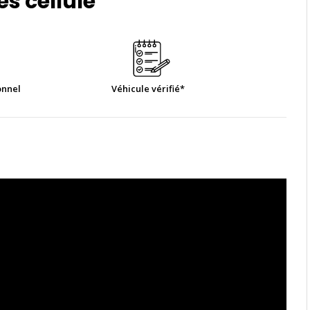
s cellule
onnel
Véhicule vérifié*