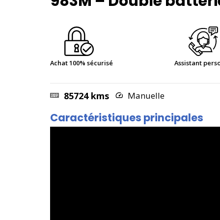
983M – Double batterie
Achat 100% sécurisé
Assistant pers
85724 kms
Manuelle
Caractéristiques principales