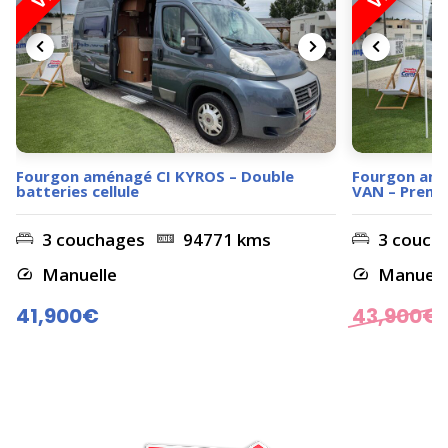
Fourgon aménagé CI KYROS – Double
Fourgon am
batteries cellule
VAN – Premi
3 couchages
94771 kms
3 couch
Manuelle
Manuell
41,900€
43,900
€