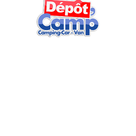
Retrouvez sur nos réseaux sociaux actus, vidéos, articles…
Retrouvez toutes nos actualités
et conseils par e-mail
Inscrivez-vous et soyez au courant de nos actualités et profitez
de nombreux conseils
En renseignant votre adresse email, vous acceptez de recevoir nos bons plans, offres et actualités par