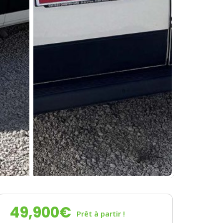
49,900
€
Prêt à partir !