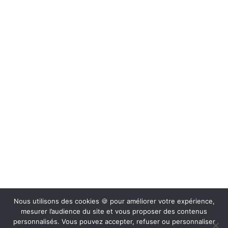
Retrouvez sur nos réseaux sociaux actus, vidéos, articles…
Retrouvez toutes nos actualités
et conseils par e-mail
Inscrivez-vous et soyez au courant de nos actualités et profitez
de nombreux conseils
En renseignant votre adresse email, vous acceptez de recevoir nos bons plans, offres et actualités par
courrier électronique et vous prenez connaissance de notre Politique de Protection des Données.
Vous pouvez vous désinscrire à tout moment à l’aide des liens de désincription ou en nous
contactant à info@depotcamp.fr
Mentions légales
–
Politique de confidentialité
Nous utilisons des cookies 🍪 pour améliorer votre expérience,
mesurer l’audience du site et vous proposer des contenus
personnalisés. Vous pouvez accepter, refuser ou personnaliser