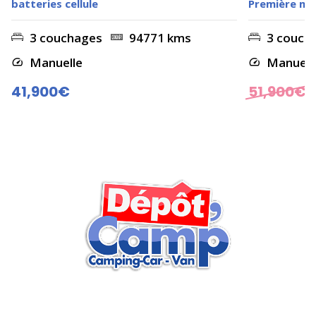
batteries cellule
Première ma
3 couchages
94771 kms
3 couch
Manuelle
Manuell
41,900€
51,900
€