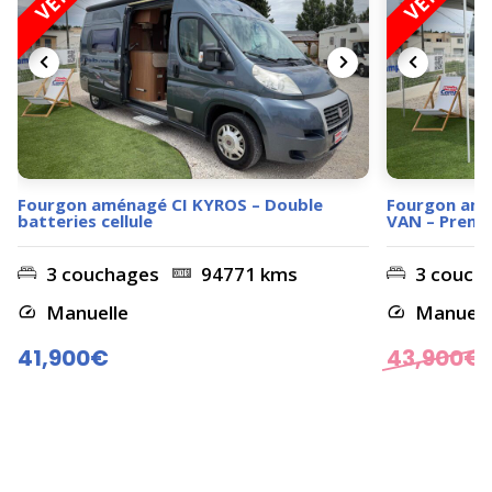
Fourgon aménagé CI KYROS – Double
Fourgon am
batteries cellule
VAN – Premi
3 couchages
94771 kms
3 couch
Manuelle
Manuell
41,900€
43,900
€