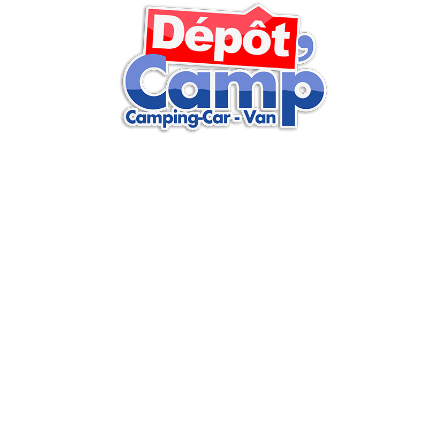
Retrouvez sur nos réseaux sociaux actus, vidéos, articles…
Retrouvez toutes nos actualités
et conseils par e-mail
Inscrivez-vous et soyez au courant de nos actualités et profitez
de nombreux conseils
En renseignant votre adresse email, vous acceptez de recevoir nos bons plans, offres et actualités par